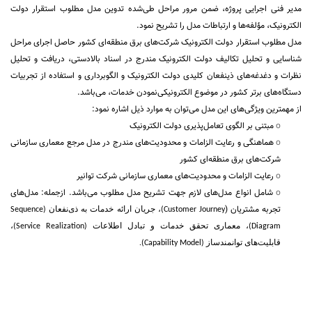
مدیر فنی اجرایی پروژه، ضمن مرور مراحل طی‌شده تدوین مدل مطلوب استقرار دولت
الکترونیک، مؤلفه‌ها و ارتباطات مدل را تشریح نمود.
مدل مطلوب استقرار دولت الکترونیک شرکت‌های برق منطقه‌ای کشور حاصل اجرای مراحل
شناسایی و تحلیل تکالیف دولت الکترونیک مندرج در اسناد بالادستی، دریافت و تحلیل
نظرات و دغدغه‌های ذینفعان کلیدی دولت الکترونیک و الگوبرداری و استفاده از تجربیات
دستگاه‌های برتر کشور در موضوع الکترونیکی‌نمودن خدمات، می‌باشد.
از مهمترین ویژگی‌های این مدل می‌توان به موارد ذیل اشاره نمود:
o
مبتنی بر الگوی تعامل‌پذیری دولت الکترونیک
o
هماهنگی و رعایت الزامات و محدودیت‌های مندرج در مدل مرجع معماری سازمانی
شرکت‌های برق منطقه‌ای کشور
o
رعایت الزامات و محدودیت‌های معماری سازمانی شرکت توانیر
o
شامل انواع مدل‌های لازم جهت تشریح مدل مطلوب می‌باشد. ازجمله: مدل‌های
تجربه مشتریان (
Customer Journey)، جریان ارائه خدمات به ذی‌نفعان (Sequence
Diagram)، معماری تحقق خدمات و تبادل اطلاعات (Service Realization)،
قابلیت‌های توانمندساز (Capability Model).