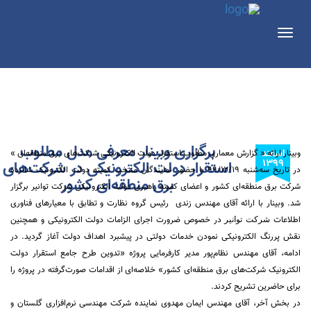
Toggle
navigation
برگزاری وبینار معرفی مدل مطلوب
اسفند
وبینار ارائه « گزارش معماری مطلوب استقرار دولت الکترونیکی شرکت‌های برق منطقه‌ای »
۱۳۹۹
استقرار دولت الکترونیکی در شرکت‌های
در تاریخ سه‌شنبه ۱۹‏‏‏/۱۲‏‏‏/۹۹ با حضور نمایندگان منتخب کمیته دولت الکترونیک شانزده
برق منطقه‌ای کشور
شرکت برق منطقه‌ای کشور و اعضای کمیته راهبری دولت الکترونیکی شرکت توانیر برگزار
شد. وبینار با ارائه آقای مهندس زندی رئیس گروه نظارت و تطابق با معیارهای فناوری
اطلاعات
در خصوص ضرورت اجرای الزامات دولت الکترونیکی و همچنین
شرکت توانیر
نقش پررنگ الکترونیکی نمودن خدمات دولتی در پیشبرد اهداف دولت آغاز گردید. در
ادامه، آقای مهندس نظام‌پور مدیر کارفرمایی پروژه «تدوین طرح جامع استقرار دولت
الکترونیک شرکت‌های برق منطقه‌ای کشور» خلاصه‌ای از اقدامات صورت‌گرفته در پروژه را
برای حاضرین تشریح کردند.
در بخش آخر، آقای مهندس ایمان مهدوی نماینده شرکت مهندسی نرم‌افزاری گلستان و